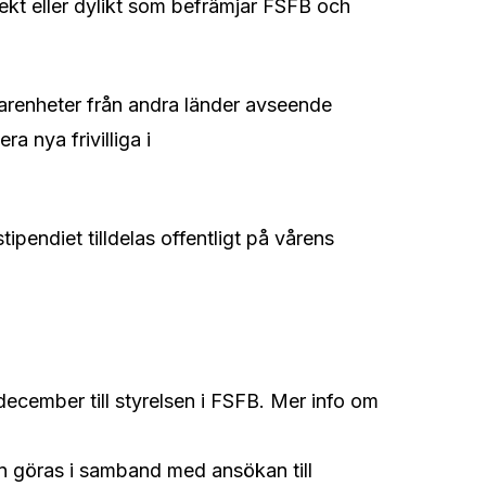
jekt eller dylikt som befrämjar FSFB och
farenheter från andra länder avseende
ra nya frivilliga i
ipendiet tilldelas offentligt på vårens
cember till styrelsen i FSFB. Mer info om
n göras i samband med ansökan till