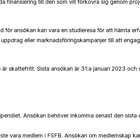
a finansiering till den som vill förkovra sig genom pro
d för ansökan kan vara en studieresa för att hämta er
iga uppdrag eller marknadsföringskampanjer till att engage
är skattefritt. Sista ansökan är 31:a januari 2023 och st
ipendiet. Ansökan behöver inkomma senast den sista de
 måste vara medlem i FSFB. Ansökan om medlemskap ka