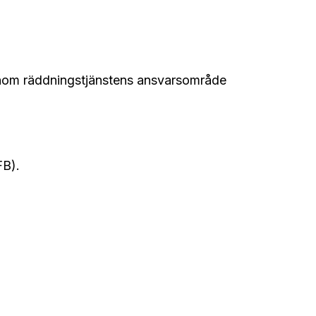
t inom räddningstjänstens ansvarsområde
FB).