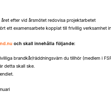
t året efter vid årsmötet redovisa projektarbetet
rt ett examensarbete kopplat till frivillig verksamhe
and.nu
och skall innehålla följande:
ivilliga brandkår/räddningsvärn du tillhör (medlem i FS
är detta skall ske.
pendiet.
nuari